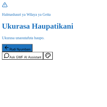
Halmashauri ya Wilaya ya Geita
Ukurasa Haupatikani
Ukurasa unaoutafuta haupo.
Rudi Nyumbani
Ask GWF AI Assistant