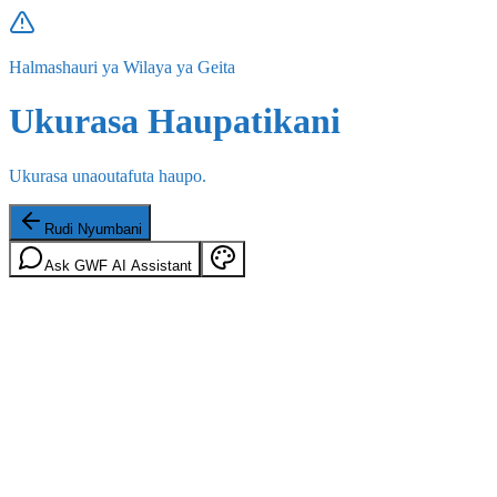
Halmashauri ya Wilaya ya Geita
Ukurasa Haupatikani
Ukurasa unaoutafuta haupo.
Rudi Nyumbani
Ask GWF AI Assistant