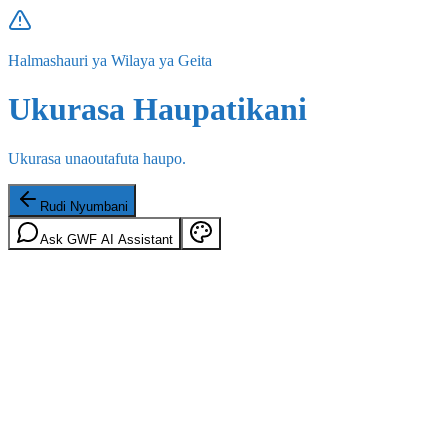
Halmashauri ya Wilaya ya Geita
Ukurasa Haupatikani
Ukurasa unaoutafuta haupo.
Rudi Nyumbani
Ask GWF AI Assistant