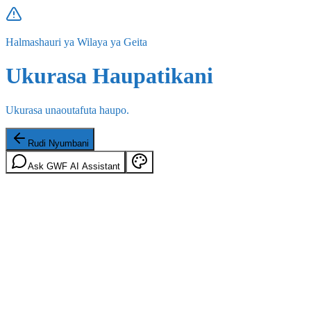
Halmashauri ya Wilaya ya Geita
Ukurasa Haupatikani
Ukurasa unaoutafuta haupo.
Rudi Nyumbani
Ask GWF AI Assistant