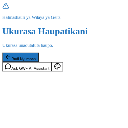
Halmashauri ya Wilaya ya Geita
Ukurasa Haupatikani
Ukurasa unaoutafuta haupo.
Rudi Nyumbani
Ask GWF AI Assistant